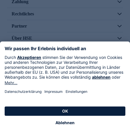
Zahlung
Rechtliches
Partner
Über HSE
Im TV
HSE International
Versand durch
Folge uns
AGB
Datenschutz
Impressum
Alle Rechte vorbehalten. Alle Preise inkl. gesetzlicher MwSt., zzgl. Versandkosten.