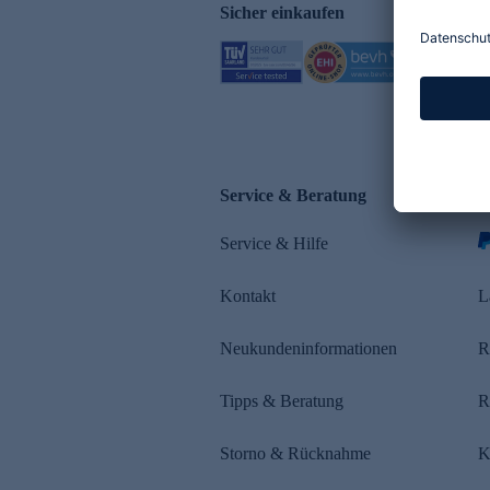
Sicher einkaufen
Service & Beratung
Z
Service & Hilfe
s
Kontakt
L
Neukundeninformationen
R
Tipps & Beratung
R
Storno & Rücknahme
K