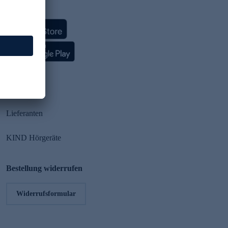
HSE App
Partner
Lieferanten
KIND Hörgeräte
Bestellung widerrufen
Widerrufsformular