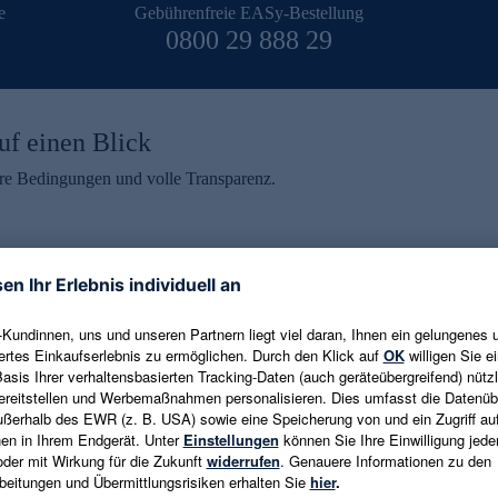
e
Gebührenfreie EASy-Bestellung
0800 29 888 29
uf einen Blick
aire Bedingungen und volle Transparenz.
ein erhalten
eren und aktuelle Trends,
E-Mail-Adresse eingeben
alten. Als Dankeschön
ne Abmeldung ist jederzeit in
Es gelten die
Datenschutzrichtlinien
un