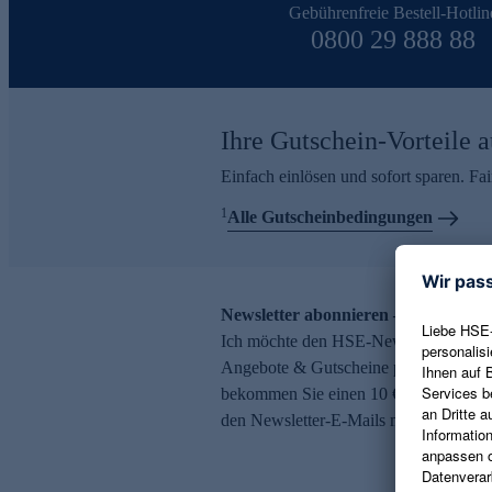
Gebührenfreie Bestell-Hotlin
0800 29 888 88
Ihre Gutschein-Vorteile a
Einfach einlösen und sofort sparen. F
1
Alle Gutscheinbedingungen
Newsletter abonnieren – 10 € Gutsch
Ich möchte den HSE-Newsletter abonni
Angebote & Gutscheine per E-Mail erh
bekommen Sie einen 10 € Gutschein. Ei
den Newsletter-E-Mails möglich.