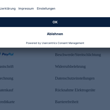
Kundenbewertung
ahlung
Rechtliches
Beschwerde/Streitschlichtung
astschrift
Widerrufsbelehrung
echnung
Datenschutzeinstellungen
atenkauf
Rücknahme Elektrogeräte
reditkarte
Barrierefreiheit