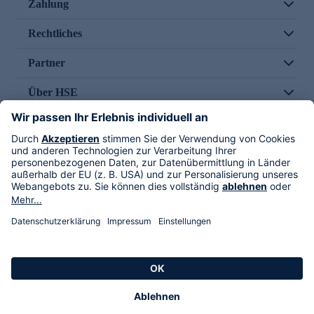
Zahlung
Rechtliches
Partner
Über HSE
Im TV
HSE International
Versand durch
Folge uns
AGB
Datenschutz
Impressum
Alle Rechte vorbehalten. Alle Preise inkl. gesetzlicher MwSt., zzgl. Versandkosten.