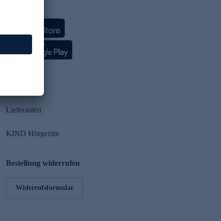
HSE App
Partner
Lieferanten
KIND Hörgeräte
Bestellung widerrufen
Widerrufsformular