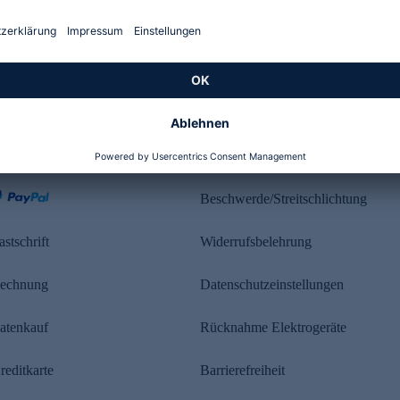
Kundenbewertung
ahlung
Rechtliches
Beschwerde/Streitschlichtung
astschrift
Widerrufsbelehrung
echnung
Datenschutzeinstellungen
atenkauf
Rücknahme Elektrogeräte
reditkarte
Barrierefreiheit