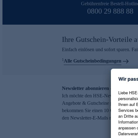
Gebührenfreie Bestell-Hotlin
0800 29 888 88
Ihre Gutschein-Vorteile a
Einfach einlösen und sofort sparen. F
1
Alle Gutscheinbedingungen
Newsletter abonnieren – 10 € Gutsch
Ich möchte den HSE-Newsletter abonni
Angebote & Gutscheine per E-Mail erh
bekommen Sie einen 10 € Gutschein. Ei
den Newsletter-E-Mails möglich.