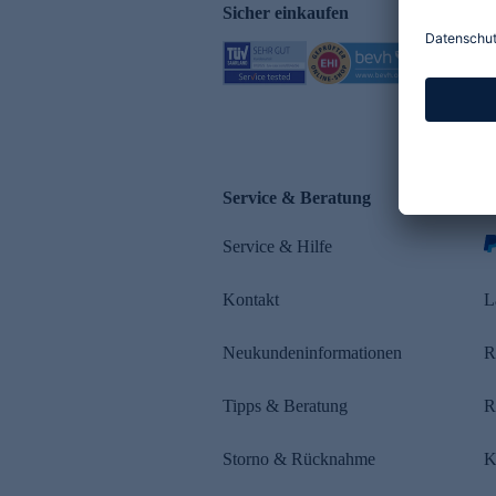
Sicher einkaufen
Service & Beratung
Z
Service & Hilfe
s
Kontakt
L
Neukundeninformationen
R
Tipps & Beratung
R
Storno & Rücknahme
K