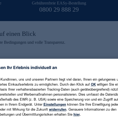
e
Gebührenfreie EASy-Bestellung
0800 29 888 29
uf einen Blick
aire Bedingungen und volle Transparenz.
ein erhalten
eren und aktuelle Trends,
E-Mail-Adresse eingeben
alten. Als Dankeschön
ne Abmeldung ist jederzeit in
Es gelten die
Datenschutzrichtlinien
un