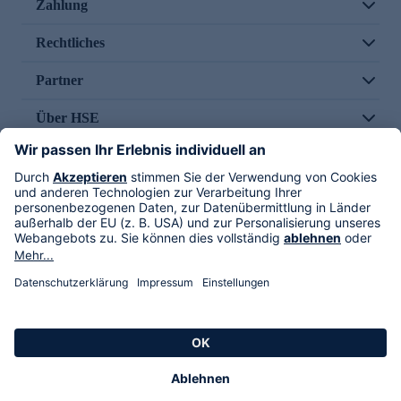
Zahlung
Rechtliches
Partner
Über HSE
Im TV
HSE International
Versand durch
Folge uns
AGB
Datenschutz
Impressum
Alle Rechte vorbehalten. Alle Preise inkl. gesetzlicher MwSt., zzgl. Versandkosten.