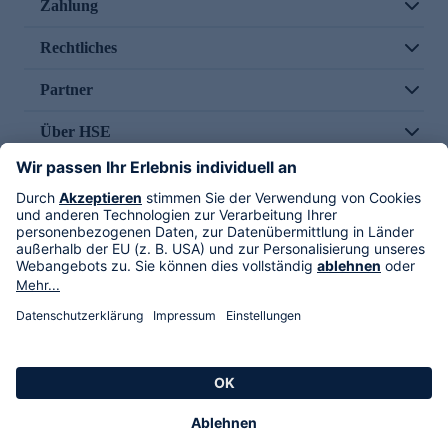
Zahlung
Rechtliches
Partner
Über HSE
Im TV
HSE International
Versand durch
Folge uns
AGB
Datenschutz
Impressum
Alle Rechte vorbehalten. Alle Preise inkl. gesetzlicher MwSt., zzgl. Versandkosten.