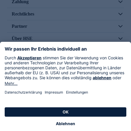
Zahlung
Rechtliches
Partner
Über HSE
Im TV
HSE International
Versand durch
Folge uns
AGB
Datenschutz
Impressum
Alle Rechte vorbehalten. Alle Preise inkl. gesetzlicher MwSt., zzgl. Versandkosten.