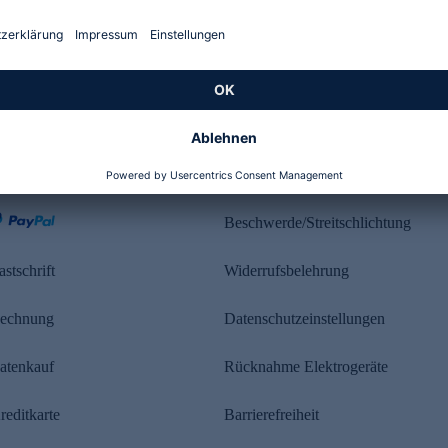
Kundenbewertung
ahlung
Rechtliches
Beschwerde/Streitschlichtung
astschrift
Widerrufsbelehrung
echnung
Datenschutzeinstellungen
atenkauf
Rücknahme Elektrogeräte
reditkarte
Barrierefreiheit