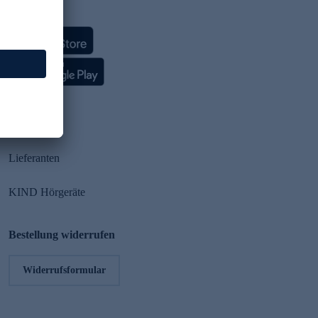
HSE App
Partner
Lieferanten
KIND Hörgeräte
Bestellung widerrufen
Widerrufsformular