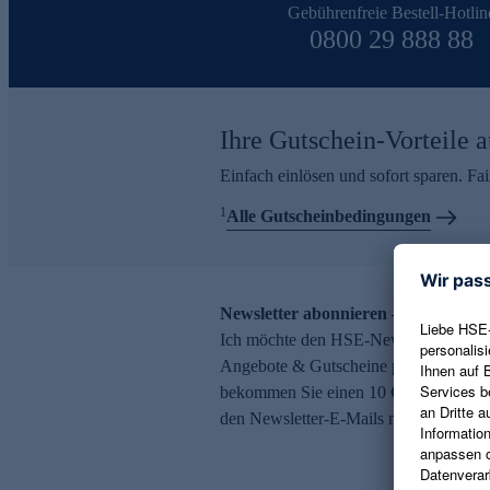
Gebührenfreie Bestell-Hotlin
0800 29 888 88
Ihre Gutschein-Vorteile a
Einfach einlösen und sofort sparen. F
1
Alle Gutscheinbedingungen
Newsletter abonnieren – 10 € Gutsch
Ich möchte den HSE-Newsletter abonni
Angebote & Gutscheine per E-Mail erh
bekommen Sie einen 10 € Gutschein. Ei
den Newsletter-E-Mails möglich.