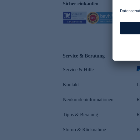
Sicher einkaufen
Service & Beratung
Z
Service & Hilfe
s
Kontakt
L
Neukundeninformationen
R
Tipps & Beratung
R
Storno & Rücknahme
K