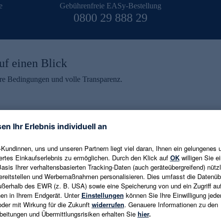
e
Gebührenfreie EASy-Bestellung
0800 29 888 29
uf einen Blick
aire Bedingungen und volle Transparenz.
ein erhalten
eren und aktuelle Trends,
E-Mail-Adresse eingeben
alten. Als Dankeschön
ne Abmeldung ist jederzeit in
Es gelten die
Datenschutzrichtlinien
un