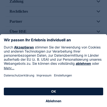
Zahlung
Rechtliches
Partner
Über HSE
Im TV
HSE International
Versand durch
Folge uns
AGB
Datenschutz
Impressum
Alle Rechte vorbehalten. Alle Preise inkl. gesetzlicher MwSt., zzgl. Versandkosten.