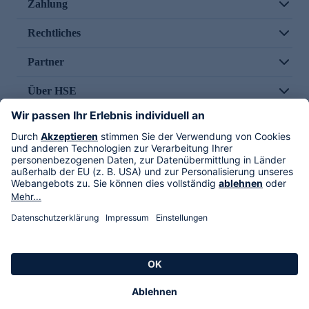
Zahlung
Rechtliches
Partner
Über HSE
Im TV
HSE International
Versand durch
Folge uns
AGB
Datenschutz
Impressum
Alle Rechte vorbehalten. Alle Preise inkl. gesetzlicher MwSt., zzgl. Versandkosten.