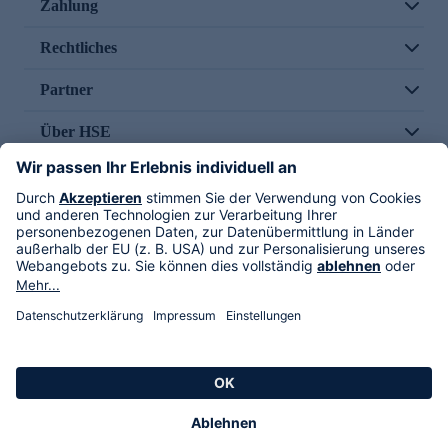
Zahlung
Rechtliches
Partner
Über HSE
Im TV
HSE International
Versand durch
Folge uns
AGB
Datenschutz
Impressum
Alle Rechte vorbehalten. Alle Preise inkl. gesetzlicher MwSt., zzgl. Versandkosten.