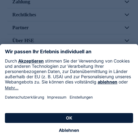
Zahlung
Rechtliches
Partner
Über HSE
Im TV
HSE International
Versand durch
Folge uns
AGB
Datenschutz
Impressum
Alle Rechte vorbehalten. Alle Preise inkl. gesetzlicher MwSt., zzgl. Versandkosten.