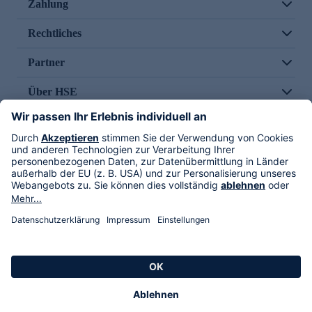
Zahlung
Rechtliches
Partner
Über HSE
Im TV
HSE International
Versand durch
Folge uns
AGB
Datenschutz
Impressum
Alle Rechte vorbehalten. Alle Preise inkl. gesetzlicher MwSt., zzgl. Versandkosten.