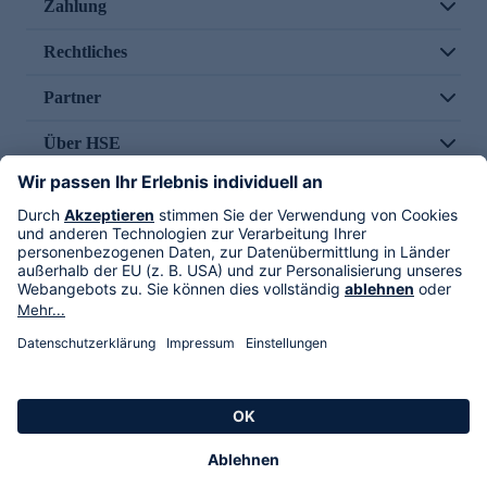
Zahlung
Rechtliches
Partner
Über HSE
Im TV
HSE International
Versand durch
Folge uns
AGB
Datenschutz
Impressum
Alle Rechte vorbehalten. Alle Preise inkl. gesetzlicher MwSt., zzgl. Versandkosten.