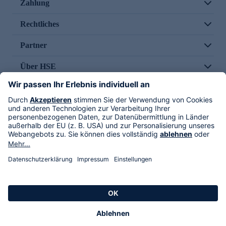
Zahlung
Rechtliches
Partner
Über HSE
Im TV
HSE International
Versand durch
Folge uns
AGB
Datenschutz
Impressum
Alle Rechte vorbehalten. Alle Preise inkl. gesetzlicher MwSt., zzgl. Versandkosten.