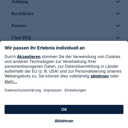
Zahlung
Rechtliches
Partner
Über HSE
Im TV
HSE International
Versand durch
Folge uns
AGB
Datenschutz
Impressum
Alle Rechte vorbehalten. Alle Preise inkl. gesetzlicher MwSt., zzgl. Versandkosten.