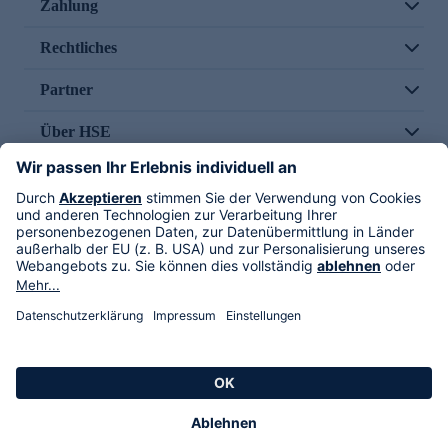
Zahlung
Rechtliches
Partner
Über HSE
Im TV
HSE International
Versand durch
Folge uns
AGB
Datenschutz
Impressum
Alle Rechte vorbehalten. Alle Preise inkl. gesetzlicher MwSt., zzgl. Versandkosten.