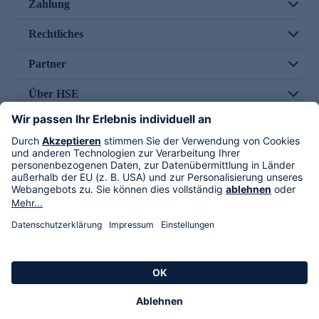
Zahlung
Rechtliches
Partner
Über HSE
Im TV
HSE International
Versand durch
Folge uns
AGB
Datenschutz
Impressum
Alle Rechte vorbehalten. Alle Preise inkl. gesetzlicher MwSt., zzgl. Versandkosten.