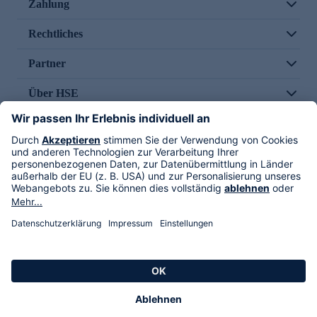
Zahlung
Rechtliches
Partner
Über HSE
Im TV
HSE International
Versand durch
Folge uns
AGB
Datenschutz
Impressum
Alle Rechte vorbehalten. Alle Preise inkl. gesetzlicher MwSt., zzgl. Versandkosten.