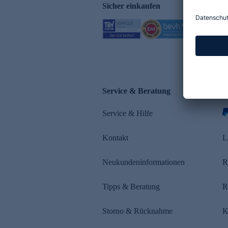
Sicher einkaufen
Service & Beratung
Z
Service & Hilfe
s
Kontakt
L
Neukundeninformationen
R
Tipps & Beratung
R
Storno & Rücknahme
K