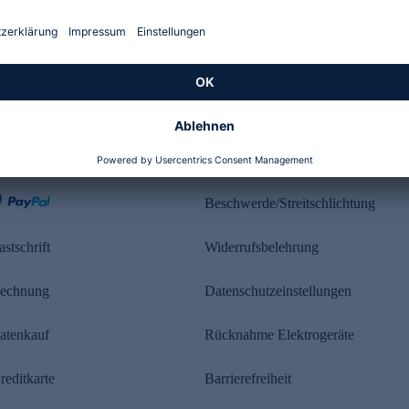
Kundenbewertung
ahlung
Rechtliches
Beschwerde/Streitschlichtung
astschrift
Widerrufsbelehrung
echnung
Datenschutzeinstellungen
atenkauf
Rücknahme Elektrogeräte
reditkarte
Barrierefreiheit