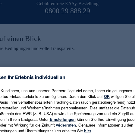
e
Gebührenfreie EASy-Bestellung
0800 29 888 29
uf einen Blick
aire Bedingungen und volle Transparenz.
ein erhalten
eren und aktuelle Trends,
E-Mail-Adresse eingeben
alten. Als Dankeschön
ne Abmeldung ist jederzeit in
Es gelten die
Datenschutzrichtlinien
un