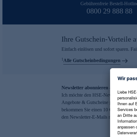
Gebührenfreie Bestell-Hotlin
0800 29 888 88
Ihre Gutschein-Vorteile a
Einfach einlösen und sofort sparen. F
1
Alle Gutscheinbedingungen
Newsletter abonnieren – 10 € Gutsch
Ich möchte den HSE-Newsletter abonni
Angebote & Gutscheine per E-Mail erh
bekommen Sie einen 10 € Gutschein. Ei
den Newsletter-E-Mails möglich.