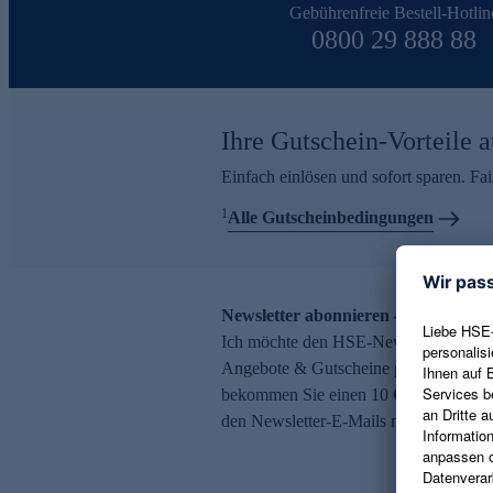
Gebührenfreie Bestell-Hotlin
0800 29 888 88
Ihre Gutschein-Vorteile a
Einfach einlösen und sofort sparen. F
1
Alle Gutscheinbedingungen
Newsletter abonnieren – 10 € Gutsch
Ich möchte den HSE-Newsletter abonni
Angebote & Gutscheine per E-Mail erh
bekommen Sie einen 10 € Gutschein. Ei
den Newsletter-E-Mails möglich.