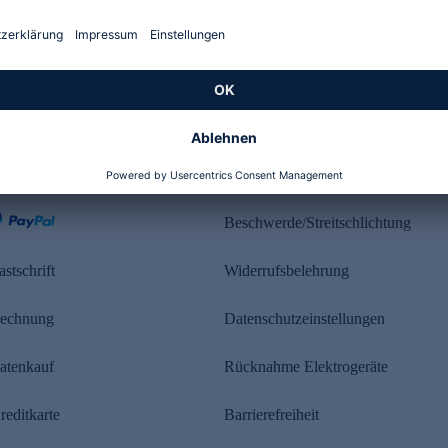
Kundenbewertung
ahlung
Rechtliches
Beschwerde/Streitschlichtung
astschrift
Widerrufsbelehrung
echnung
Datenschutzeinstellungen
atenkauf
Rücknahme Elektrogeräte
reditkarte
Barrierefreiheit