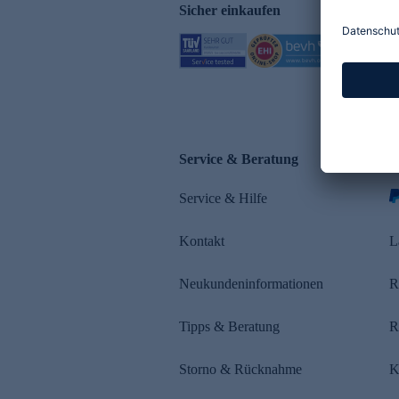
Sicher einkaufen
Service & Beratung
Z
Service & Hilfe
s
Kontakt
L
Neukundeninformationen
R
Tipps & Beratung
R
Storno & Rücknahme
K