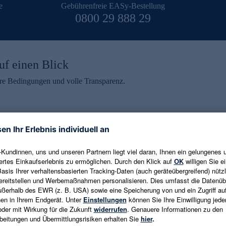
e
Gebührenfreie EASy-Bestellung
0800 29 888 29
uf einen Blick
aire Bedingungen und volle Transparenz.
ein erhalten
eren und aktuelle Trends,
E-Mail-Adresse eingeben
alten. Als Dankeschön
ne Abmeldung ist jederzeit in
Es gelten die
Datenschutzrichtlinien
un