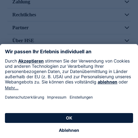
Zahlung
Rechtliches
Partner
Über HSE
Im TV
HSE International
Versand durch
Folge uns
AGB
Datenschutz
Impressum
Alle Rechte vorbehalten. Alle Preise inkl. gesetzlicher MwSt., zzgl. Versandkosten.