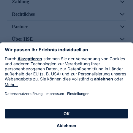
Zahlung
Rechtliches
Partner
Über HSE
Im TV
HSE International
Versand durch
Folge uns
AGB
Datenschutz
Impressum
Alle Rechte vorbehalten. Alle Preise inkl. gesetzlicher MwSt., zzgl. Versandkosten.