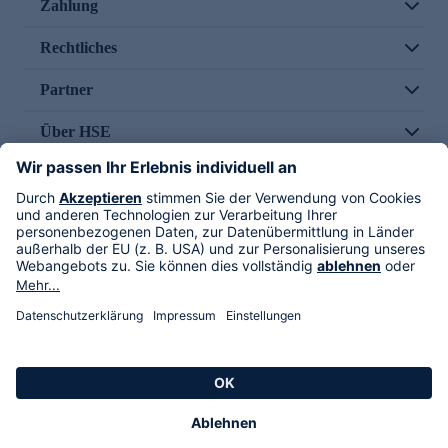
Zahlung
Rechtliches
Partner
Über HSE
Im TV
HSE International
Versand durch
Folge uns
AGB
Datenschutz
Impressum
Alle Rechte vorbehalten. Alle Preise inkl. gesetzlicher MwSt., zzgl. Versandkosten.