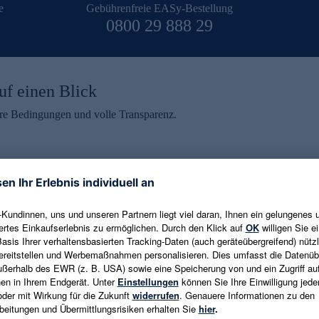
e
Gebührenfreie EASy-Bestellung
0800 29 888 29
uf einen Blick
aire Bedingungen und volle Transparenz.
ein erhalten
eren und aktuelle Trends,
E-Mail-Adresse eingeben
alten. Als Dankeschön
ne Abmeldung ist jederzeit in
Es gelten die
Datenschutzrichtlinien
un