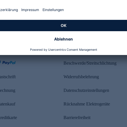
Kundenbewertung
ahlung
Rechtliches
Beschwerde/Streitschlichtung
astschrift
Widerrufsbelehrung
echnung
Datenschutzeinstellungen
atenkauf
Rücknahme Elektrogeräte
reditkarte
Barrierefreiheit