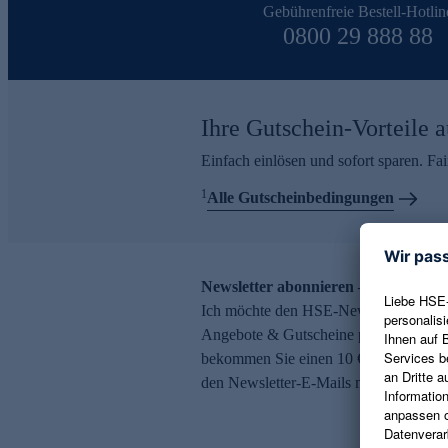
Gebührenfreie Bestell-Hotlin
0800 29 888 88
Ihre Gutschein-Vorteile a
Einfach einlösen und sofort sparen. F
1
Alle Gutscheinbedingungen
Newsletter abonnieren – 10 € Gutsch
Ich möchte den HSE-Newsletter abonni
Angebote & Gutscheine per E-Mail erh
bekommen Sie einen 10 € Gutschein. Ei
den Newsletter-E-Mails möglich.