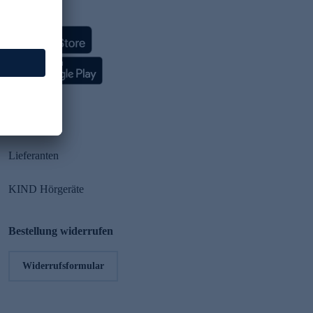
HSE App
Partner
Lieferanten
KIND Hörgeräte
Bestellung widerrufen
Widerrufsformular