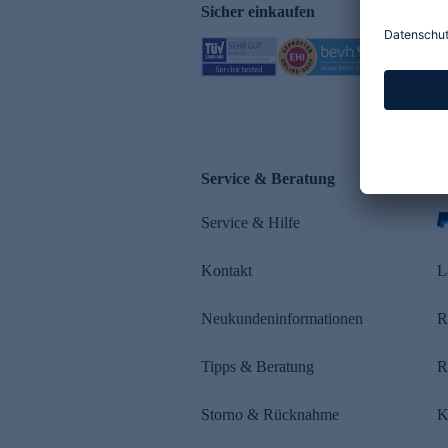
Sicher einkaufen
Service & Beratung
Z
Service & Hilfe
s
Kontakt
L
Neukundeninformationen
R
Tipps & Beratung
R
Storno & Rücknahme
K