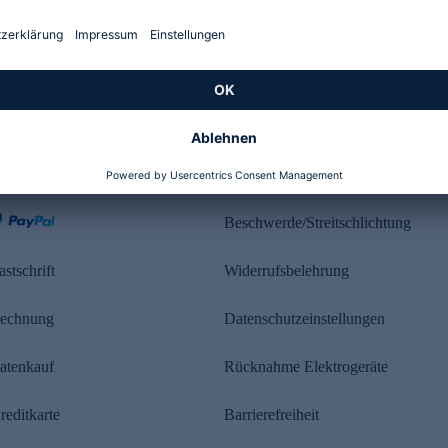
Kundenbewertung
ahlung
Rechtliches
Beschwerde/Streitschlichtung
astschrift
Widerrufsbelehrung
echnung
Datenschutzeinstellungen
atenkauf
Rücknahme Elektrogeräte
reditkarte
Barrierefreiheit