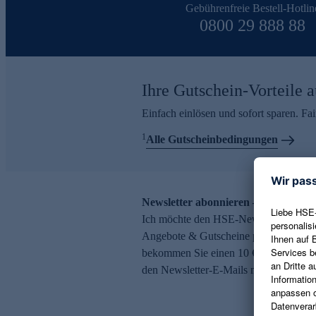
Gebührenfreie Bestell-Hotlin
0800 29 888 88
Ihre Gutschein-Vorteile a
Einfach einlösen und sofort sparen. F
1
Alle Gutscheinbedingungen
Newsletter abonnieren – 10 € Gutsch
Ich möchte den HSE-Newsletter abonni
Angebote & Gutscheine per E-Mail erh
bekommen Sie einen 10 € Gutschein. Ei
den Newsletter-E-Mails möglich.