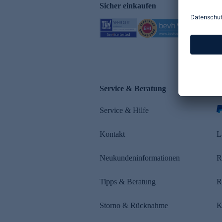
Sicher einkaufen
Service & Beratung
Z
Service & Hilfe
Kontakt
L
Neukundeninformationen
R
Tipps & Beratung
R
Storno & Rücknahme
K