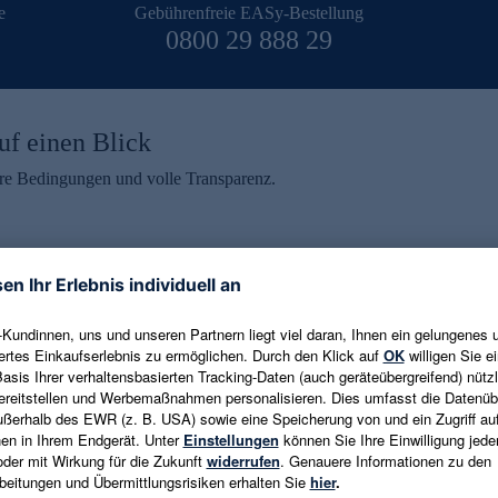
e
Gebührenfreie EASy-Bestellung
0800 29 888 29
uf einen Blick
aire Bedingungen und volle Transparenz.
ein erhalten
eren und aktuelle Trends,
E-Mail-Adresse eingeben
alten. Als Dankeschön
ne Abmeldung ist jederzeit in
Es gelten die
Datenschutzrichtlinien
un