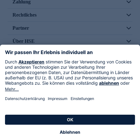
Zahlung
Rechtliches
Partner
Über HSE
Im TV
HSE International
Versand durch
Folge uns
AGB
Datenschutz
Impressum
Alle Rechte vorbehalten. Alle Preise inkl. gesetzlicher MwSt., zzgl. Versandkosten.