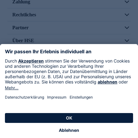
Zahlung
Rechtliches
Partner
Über HSE
Im TV
HSE International
Versand durch
Folge uns
AGB
Datenschutz
Impressum
Alle Rechte vorbehalten. Alle Preise inkl. gesetzlicher MwSt., zzgl. Versandkosten.