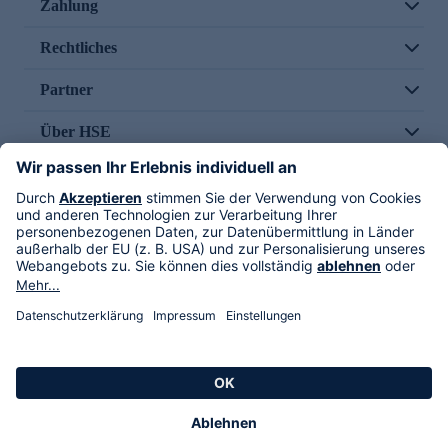
Zahlung
Rechtliches
Partner
Über HSE
Im TV
HSE International
Versand durch
Folge uns
AGB
Datenschutz
Impressum
Alle Rechte vorbehalten. Alle Preise inkl. gesetzlicher MwSt., zzgl. Versandkosten.