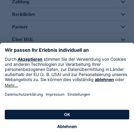
Zahlung
Rechtliches
Partner
Über HSE
Im TV
HSE International
Versand durch
Folge uns
AGB
Datenschutz
Impressum
Alle Rechte vorbehalten. Alle Preise inkl. gesetzlicher MwSt., zzgl. Versandkosten.