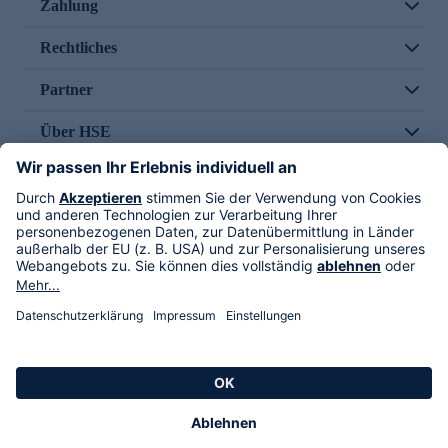
Zahlung
Rechtliches
Partner
Über HSE
Im TV
HSE International
Versand durch
Folge uns
AGB
Datenschutz
Impressum
Alle Rechte vorbehalten. Alle Preise inkl. gesetzlicher MwSt., zzgl. Versandkosten.