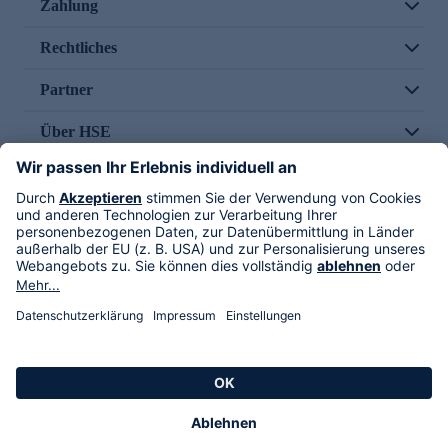
Zahlung
Rechtliches
Partner
Über HSE
Im TV
HSE International
Versand durch
Folge uns
AGB
Datenschutz
Impressum
Alle Rechte vorbehalten. Alle Preise inkl. gesetzlicher MwSt., zzgl. Versandkosten.