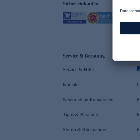
Sicher einkaufen
Service & Beratung
Z
Service & Hilfe
Kontakt
L
Neukundeninformationen
R
Tipps & Beratung
R
Storno & Rücknahme
K