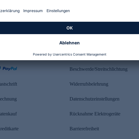
Kundenbewertung
ahlung
Rechtliches
Beschwerde/Streitschlichtung
astschrift
Widerrufsbelehrung
echnung
Datenschutzeinstellungen
atenkauf
Rücknahme Elektrogeräte
reditkarte
Barrierefreiheit