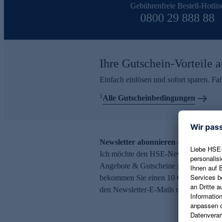
Gebührenfreie Bestell-Hotlin
0800 29 888 88
Ihre Gutschein-Vorteile a
Einfach einlösen und sofort sparen. F
1
Alle Gutscheinbedingungen
Newsletter abonnieren – 10 € Gutsch
Ich möchte den HSE-Newsletter abonni
Angebote & Gutscheine per E-Mail erh
bekommen Sie einen 10 € Gutschein. Ei
den Newsletter-E-Mails möglich.