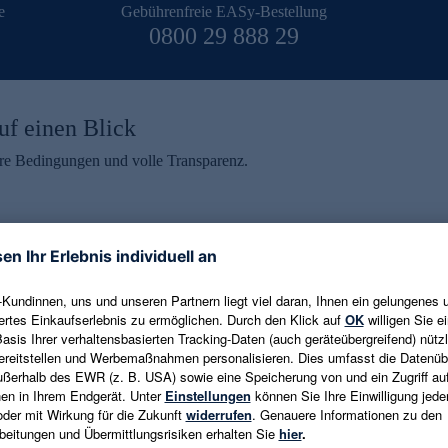
e
Gebührenfreie EASy-Bestellung
0800 29 888 29
uf einen Blick
aire Bedingungen und volle Transparenz.
ein erhalten
eren und aktuelle Trends,
E-Mail-Adresse eingeben
alten. Als Dankeschön
ne Abmeldung ist jederzeit in
Es gelten die
Datenschutzrichtlinien
un