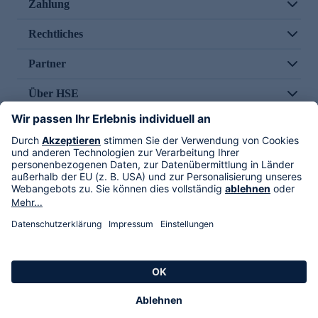
Zahlung
Rechtliches
Partner
Über HSE
Im TV
HSE International
Versand durch
Folge uns
AGB
Datenschutz
Impressum
Alle Rechte vorbehalten. Alle Preise inkl. gesetzlicher MwSt., zzgl. Versandkosten.