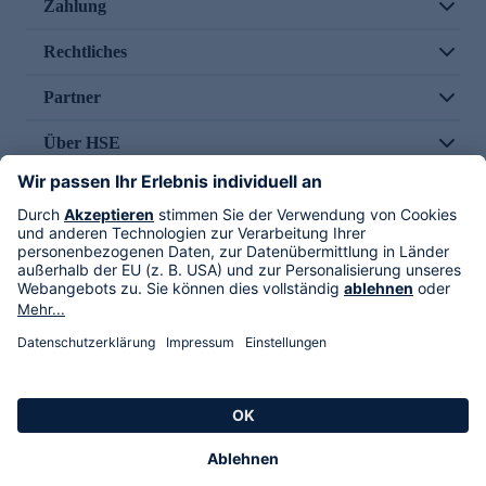
Zahlung
Rechtliches
Partner
Über HSE
Im TV
HSE International
Versand durch
Folge uns
AGB
Datenschutz
Impressum
Alle Rechte vorbehalten. Alle Preise inkl. gesetzlicher MwSt., zzgl. Versandkosten.