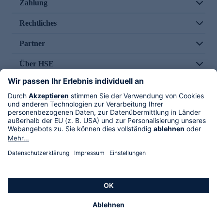
Zahlung
Rechtliches
Partner
Über HSE
Im TV
HSE International
Versand durch
Folge uns
AGB
Datenschutz
Impressum
Alle Rechte vorbehalten. Alle Preise inkl. gesetzlicher MwSt., zzgl. Versandkosten.