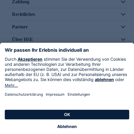
Zahlung
Rechtliches
Partner
Über HSE
Im TV
HSE International
Versand durch
Folge uns
AGB
Datenschutz
Impressum
Alle Rechte vorbehalten. Alle Preise inkl. gesetzlicher MwSt., zzgl. Versandkosten.