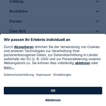
Zahlung
Rechtliches
Partner
Über HSE
Im TV
HSE International
Versand durch
Folge uns
AGB
Datenschutz
Impressum
Alle Rechte vorbehalten. Alle Preise inkl. gesetzlicher MwSt., zzgl. Versandkosten.