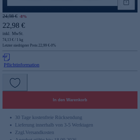
Genannte Preise und Aktionen können abweichen
24,98 €
-8%
22,98 €
inkl. MwSt.
74,13 € / 1 kg
Letzter niedrigster Preis:
22,99 €
-
0
%
Pflichtinformation
In den Warenkorb
30 Tage kostenfreie Rücksendung
Lieferung innerhalb von 3-5 Werktagen
Zzgl.
Versandkosten
Angebot gültig bis: 18.09.2026