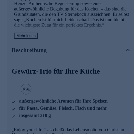
Henze. Authentische Begeisterung sowie eine
außergewöhnliche Begabung für das Kochen – das sind die
Grundzutaten, die den TV-Sternekoch auszeichnen. Er selbst
sagt: „Kochen ist für mich Leidenschaft. Das ist und bleibt
die wichtigste Zutat für ein perfektes Ergebnis.“
Von unserem Koch-Profi erhalten Sie ein Set mit drei
Mehr lesen
Gewürzmischungen. Freuen Sie sich auf neue, spannende
Geschmackserlebnisse.
Beschreibung
Die Gewürzmischungen im Überblick
Gewürz-Trio für Ihre Küche
Avocado-Gewürz
: Hervorragend zu Avocado, Pasta,
Gemüse und Kartoffeln
Trüffelzauber
: Das Trüffelsalz verfeinert Kartoffeln,
aber auch Fleisch, Fisch, Gemüse und Pasta mit einem
feinen Trüffelaroma.
Geräucherte Paprika mit Vanille
: Das Paprikapulver
außergewöhnliche Aromen für Ihre Speisen
verleiht Aufstrichen, Suppen, Saucen, Fleisch, Fisch,
Käse und Beilagen ein außergewöhnliches Aroma.
für Pasta, Gemüse, Fleisch, Fisch und mehr
insgesamt 310 g
Online bestellen und in Ihren Speiseplan integrieren.
„Enjoy your life!" - so heißt das Lebensmotto von Christian