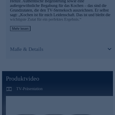
Henze. Authentische Begeisterung sowie eine
außergewöhnliche Begabung für das Kochen – das sind die
Grundzutaten, die den TV-Sternekoch auszeichnen. Er selbst
sagt: „Kochen ist für mich Leidenschaft. Das ist und bleibt die
wichtigste Zutat für ein perfektes Ergebnis.“
Von unserem Koch-Profi erhalten Sie ein Set mit drei
Mehr lesen
Gewürzmischungen. Freuen Sie sich auf neue, spannende
Geschmackserlebnisse.
Maße & Details
Die Gewürzmischungen im Überblick
Avocado-Gewürz
: Hervorragend zu Avocado, Pasta,
Gemüse und Kartoffeln
Trüffelzauber
: Das Trüffelsalz verfeinert Kartoffeln, aber
auch Fleisch, Fisch, Gemüse und Pasta mit einem feinen
Trüffelaroma.
Produktvideo
Geräucherte Paprika mit Vanille
: Das Paprikapulver
verleiht Aufstrichen, Suppen, Saucen, Fleisch, Fisch, Käse
TV-Präsentation
und Beilagen ein außergewöhnliches Aroma.
Online bestellen und in Ihren Speiseplan integrieren.