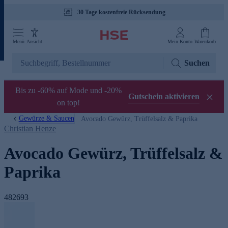
30 Tage kostenfreie Rücksendung
Menü
Ansicht
Mein Konto
Warenkorb
Suchen
Bis zu -60% auf Mode und -20%
Gutschein aktivieren
on top!
Gewürze & Saucen
Avocado Gewürz, Trüffelsalz & Paprika
Christian Henze
Avocado Gewürz, Trüffelsalz &
Paprika
482693