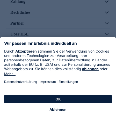
Zahlung
Rechtliches
Partner
Über HSE
Im TV
HSE International
Versand durch
Folge uns
AGB
Datenschutz
Impressum
Alle Rechte vorbehalten. Alle Preise inkl. gesetzlicher MwSt., zzgl. Versandkosten.