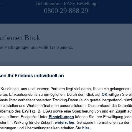
e
Gebührenfreie EASy-Bestellung
0800 29 888 29
uf einen Blick
aire Bedingungen und volle Transparenz.
ein erhalten
eren und aktuelle Trends,
E-Mail-Adresse eingeben
alten. Als Dankeschön
ne Abmeldung ist jederzeit in
Es gelten die
Datenschutzrichtlinien
un