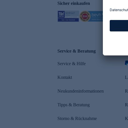
Sicher einkaufen
Service & Beratung
Z
Service & Hilfe
s
Kontakt
L
Neukundeninformationen
R
Tipps & Beratung
R
Storno & Rücknahme
K