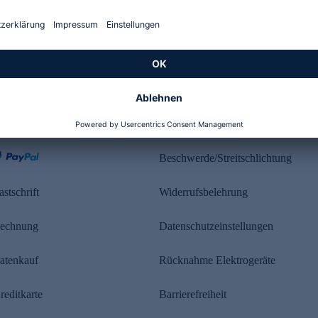
Kundenbewertung
ahlung
Rechtliches
Beschwerde/Streitschlichtung
astschrift
Widerrufsbelehrung
echnung
Datenschutzeinstellungen
atenkauf
Rücknahme Elektrogeräte
reditkarte
Barrierefreiheit