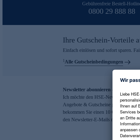
Gebührenfreie Bestell-Hotlin
0800 29 888 88
Ihre Gutschein-Vorteile a
Einfach einlösen und sofort sparen. F
1
Alle Gutscheinbedingungen
Newsletter abonnieren – 10 € Gutsch
Ich möchte den HSE-Newsletter abonni
Angebote & Gutscheine per E-Mail erh
bekommen Sie einen 10 € Gutschein. Ei
den Newsletter-E-Mails möglich.