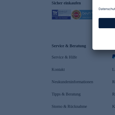
Sicher einkaufen
Service & Beratung
Z
Service & Hilfe
s
Kontakt
L
Neukundeninformationen
R
Tipps & Beratung
R
Storno & Rücknahme
K