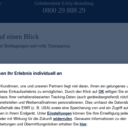
e
Gebührenfreie EASy-Bestellung
0800 29 888 29
uf einen Blick
aire Bedingungen und volle Transparenz.
ein erhalten
eren und aktuelle Trends,
E-Mail-Adresse eingeben
alten. Als Dankeschön
ne Abmeldung ist jederzeit in
Es gelten die
Datenschutzrichtlinien
un