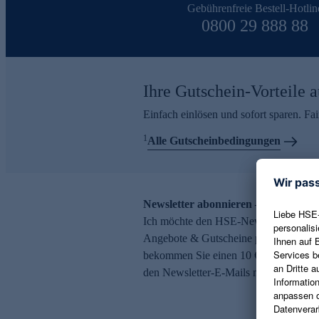
Gebührenfreie Bestell-Hotlin
0800 29 888 88
Ihre Gutschein-Vorteile a
Einfach einlösen und sofort sparen. F
1
Alle Gutscheinbedingungen
Newsletter abonnieren – 10 € Gutsch
Ich möchte den HSE-Newsletter abonni
Angebote & Gutscheine per E-Mail erh
bekommen Sie einen 10 € Gutschein. Ei
den Newsletter-E-Mails möglich.