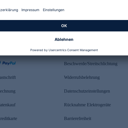
Kundenbewertung
ahlung
Rechtliches
Beschwerde/Streitschlichtung
astschrift
Widerrufsbelehrung
echnung
Datenschutzeinstellungen
atenkauf
Rücknahme Elektrogeräte
reditkarte
Barrierefreiheit