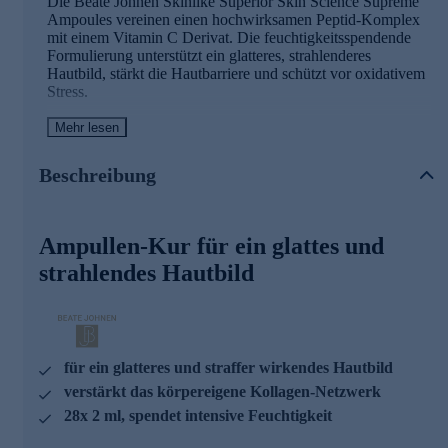
Die Beate Johnen Skinlike Superior Skin Science Supreme
Ampoules vereinen einen hochwirksamen Peptid-Komplex
mit einem Vitamin C Derivat. Die feuchtigkeitsspendende
Formulierung unterstützt ein glatteres, strahlenderes
Hautbild, stärkt die Hautbarriere und schützt vor oxidativem
Stress.
- Spendet intensive Feuchtigkeit
Mehr lesen
- Hilft, die Haut vor Feuchtigkeitsverlust zu schützen
- Für ein glatteres und straffer wirkendes Hautbild
Beschreibung
- Unterstützt die Hautelastizität
Superior Skin Science - die Linienwirkstoffe
Ampullen-Kur für ein glattes und
Linientechnologie:
strahlendes Hautbild
Mit zunehmendem Alter sind die Fibroblasten immer
weniger in der Lage, Vitamin C aufzunehmen. Die Folge ist
eine Abnahme der Kollagenproduktion, das Kollagen wird
durch den fehlenden Schutz abgebaut und das Netzwerk fällt
in sich zusammen.
für ein glatteres und straffer wirkendes Hautbild
verstärkt das körpereigene Kollagen-Netzwerk
Biomimetisches Vitamin C & Biomimetische Kollagen
28x 2 ml, spendet intensive Feuchtigkeit
Helix Fragmente