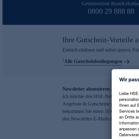
Gebührenfreie Bestell-Hotlin
0800 29 888 88
Ihre Gutschein-Vorteile a
Einfach einlösen und sofort sparen. F
1
Alle Gutscheinbedingungen
Newsletter abonnieren – 10 € Gutsch
Ich möchte den HSE-Newsletter abonni
Angebote & Gutscheine per E-Mail erh
bekommen Sie einen 10 € Gutschein. Ei
den Newsletter-E-Mails möglich.