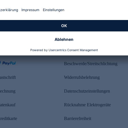
Kundenbewertung
ahlung
Rechtliches
Beschwerde/Streitschlichtung
astschrift
Widerrufsbelehrung
echnung
Datenschutzeinstellungen
atenkauf
Rücknahme Elektrogeräte
reditkarte
Barrierefreiheit