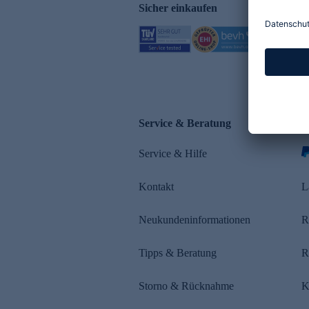
Sicher einkaufen
Service & Beratung
Z
Service & Hilfe
Kontakt
L
Neukundeninformationen
R
Tipps & Beratung
R
Storno & Rücknahme
K