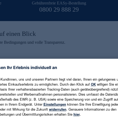
e
Gebührenfreie EASy-Bestellung
0800 29 888 29
uf einen Blick
aire Bedingungen und volle Transparenz.
ein erhalten
eren und aktuelle Trends,
E-Mail-Adresse eingeben
alten. Als Dankeschön
ne Abmeldung ist jederzeit in
Es gelten die
Datenschutzrichtlinien
un