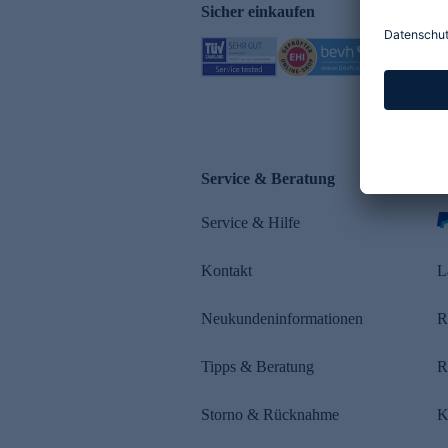
Sicher einkaufen
Service & Beratung
Z
Service & Hilfe
s
Kontakt
L
Neukundeninformationen
R
Tipps & Beratung
R
Storno & Rücknahme
K