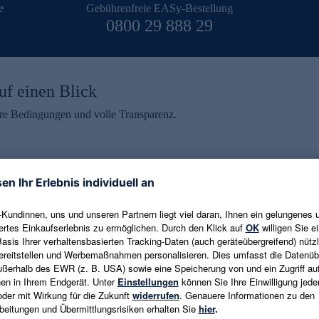
e
Gebührenfreie EASy-Bestellung
0800 29 888 29
uf einen Blick
aire Bedingungen und volle Transparenz.
ein erhalten
eren und aktuelle Trends,
E-Mail-Adresse eingeben
alten. Als Dankeschön
ne Abmeldung ist jederzeit in
Es gelten die
Datenschutzrichtlinien
un