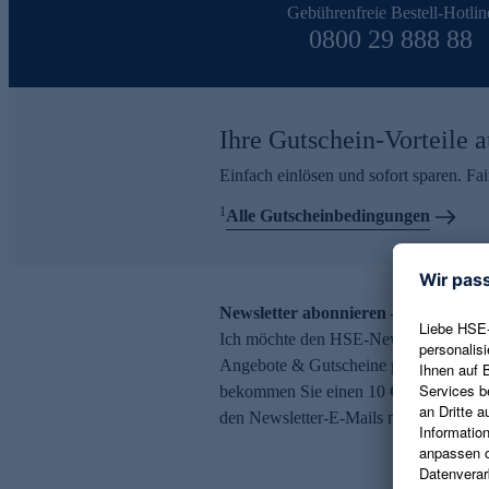
Gebührenfreie Bestell-Hotlin
0800 29 888 88
Ihre Gutschein-Vorteile a
Einfach einlösen und sofort sparen. F
1
Alle Gutscheinbedingungen
Newsletter abonnieren – 10 € Gutsch
Ich möchte den HSE-Newsletter abonni
Angebote & Gutscheine per E-Mail erh
bekommen Sie einen 10 € Gutschein. Ei
den Newsletter-E-Mails möglich.