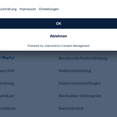
Kundenbewertung
ahlung
Rechtliches
Beschwerde/Streitschlichtung
astschrift
Widerrufsbelehrung
echnung
Datenschutzeinstellungen
atenkauf
Rücknahme Elektrogeräte
reditkarte
Barrierefreiheit