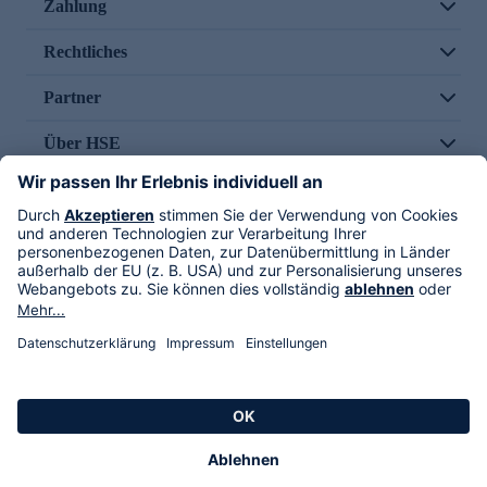
Zahlung
Rechtliches
Partner
Über HSE
Im TV
HSE International
Versand durch
Folge uns
AGB
Datenschutz
Impressum
Alle Rechte vorbehalten. Alle Preise inkl. gesetzlicher MwSt., zzgl. Versandkosten.