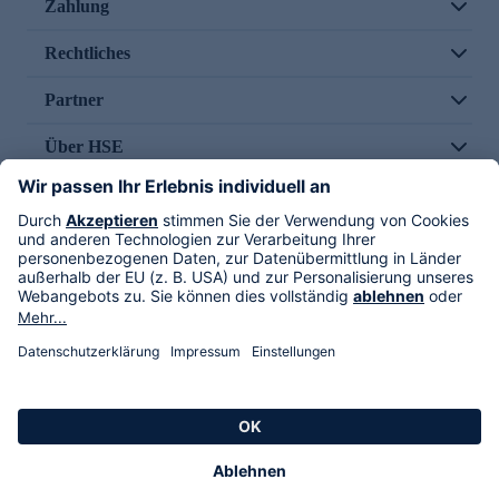
Zahlung
Rechtliches
Partner
Über HSE
Im TV
HSE International
Versand durch
Folge uns
AGB
Datenschutz
Impressum
Alle Rechte vorbehalten. Alle Preise inkl. gesetzlicher MwSt., zzgl. Versandkosten.