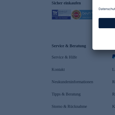
Sicher einkaufen
Service & Beratung
Z
Service & Hilfe
s
Kontakt
L
Neukundeninformationen
R
Tipps & Beratung
R
Storno & Rücknahme
K