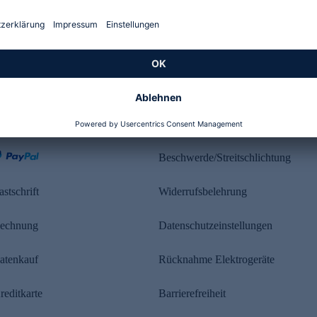
Kundenbewertung
ahlung
Rechtliches
Beschwerde/Streitschlichtung
astschrift
Widerrufsbelehrung
echnung
Datenschutzeinstellungen
atenkauf
Rücknahme Elektrogeräte
reditkarte
Barrierefreiheit