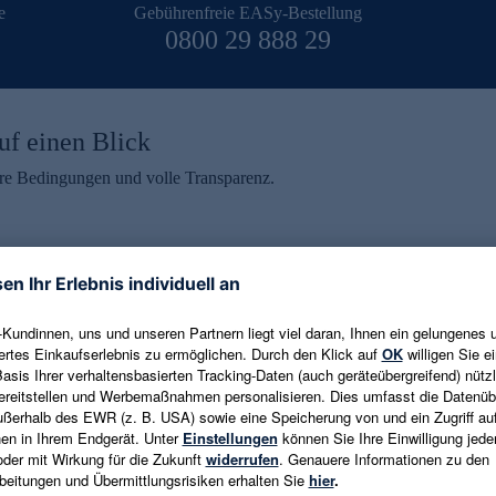
e
Gebührenfreie EASy-Bestellung
0800 29 888 29
uf einen Blick
aire Bedingungen und volle Transparenz.
ein erhalten
eren und aktuelle Trends,
E-Mail-Adresse eingeben
alten. Als Dankeschön
ne Abmeldung ist jederzeit in
Es gelten die
Datenschutzrichtlinien
un