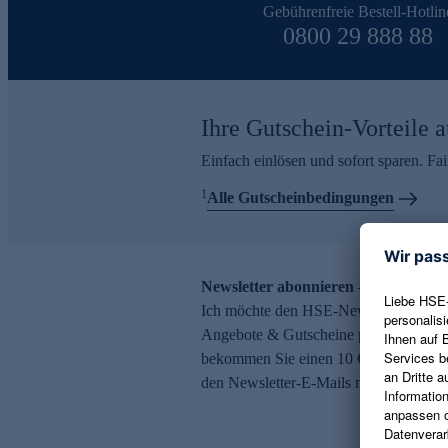
Gebührenfreie Bestell-Hotlin
0800 29 888 88
Ihre Gutschein-Vorteile a
Einfach einlösen und sofort sparen. F
1
Alle Gutscheinbedingungen
Newsletter abonnieren – 10 € Gutsch
Ich möchte den HSE-Newsletter abonni
Angebote & Gutscheine per E-Mail erh
bekommen Sie einen 10 € Gutschein. Ei
den Newsletter-E-Mails möglich.