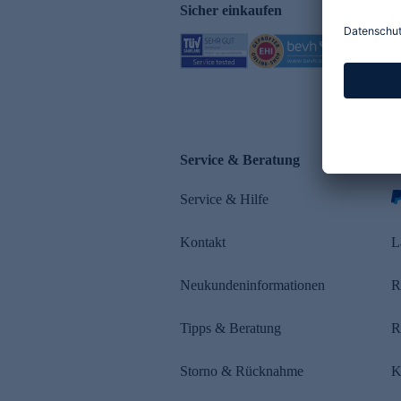
Sicher einkaufen
Service & Beratung
Z
Service & Hilfe
Kontakt
L
Neukundeninformationen
R
Tipps & Beratung
R
Storno & Rücknahme
K