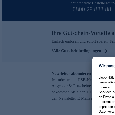
Gebührenfreie Bestell-Hotlin
0800 29 888 88
Ihre Gutschein-Vorteile a
Einfach einlösen und sofort sparen. F
1
Alle Gutscheinbedingungen
Newsletter abonnieren – 10 € Gutsch
Ich möchte den HSE-Newsletter abonni
Angebote & Gutscheine per E-Mail erh
bekommen Sie einen 10 € Gutschein. Ei
den Newsletter-E-Mails möglich.