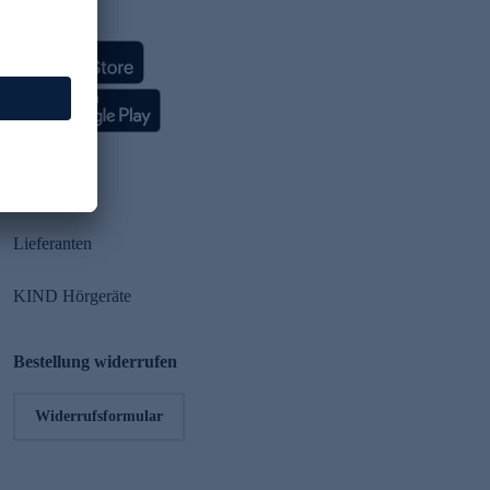
HSE App
Partner
Lieferanten
KIND Hörgeräte
Bestellung widerrufen
Widerrufsformular