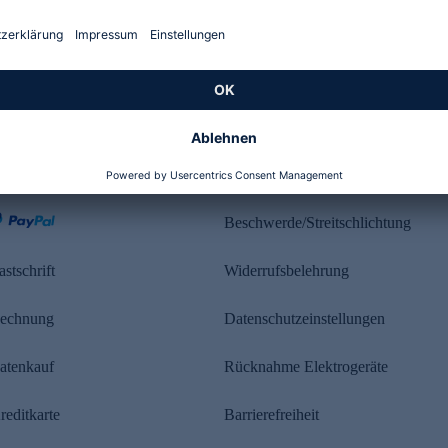
Kundenbewertung
ahlung
Rechtliches
Beschwerde/Streitschlichtung
astschrift
Widerrufsbelehrung
echnung
Datenschutzeinstellungen
atenkauf
Rücknahme Elektrogeräte
reditkarte
Barrierefreiheit