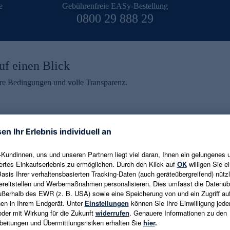
e
Gebührenfreie EASy-Bestellung
0800 29 888 29
uf einen Blick
aire Bedingungen und volle Transparenz.
ein erhalten
eren und aktuelle Trends,
E-Mail-Adresse eingeben
alten. Als Dankeschön
ne Abmeldung ist jederzeit in
Es gelten die
Datenschutzrichtlinien
un