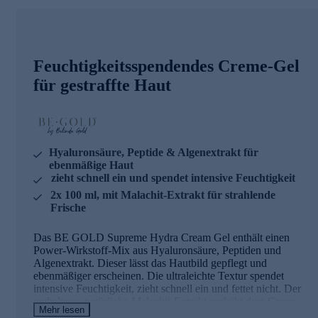
Feuchtigkeitsspendendes Creme-Gel
für gestraffte Haut
Hyaluronsäure, Peptide & Algenextrakt für
ebenmäßige Haut
zieht schnell ein und spendet intensive Feuchtigkeit
2x 100 ml, mit Malachit-Extrakt für strahlende
Frische
Das BE GOLD Supreme Hydra Cream Gel enthält einen
Power-Wirkstoff-Mix aus Hyaluronsäure, Peptiden und
Algenextrakt. Dieser lässt das Hautbild gepflegt und
ebenmäßiger erscheinen. Die ultraleichte Textur spendet
intensive Feuchtigkeit, zieht schnell ein und fettet nicht. Der
enthaltene, natürliche Malachit-Extrakt verleiht dem Creme-
Mehr lesen
Gel die hellblaue Farbe und sorgt für strahlende Frische.