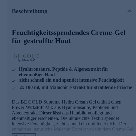
Beschreibung
Die Hauptinhaltsstoffe und ihre Wirkung
Hyaluronsäure
speichert ein Vielfaches ihres
Eigengewichts an Wasser und sorgt so für die optimale
Feuchtigkeitsspendendes Creme-Gel
Feuchtigkeitsversorgung. Aufgetragen bildet sie eine
schützende Barriere, reduziert transepidermalen
für gestraffte Haut
Wasserverlust und unterstützt den Feuchtigkeitshaushalt der
Haut, was essenziell ist für Elastizität und Spannkraft. In
diesem Produkt wird eine Kombination von
hochmolekularer und acetylierter Hyaluronsäure eingesetzt.
Hyaluronsäure, Peptide & Algenextrakt für
Hochmolekulare Hyaluronsäure
(ca. 1500 kDa) legt
ebenmäßige Haut
sich wie eine schützende Barriere auf die Haut, wodurch
zieht schnell ein und spendet intensive Feuchtigkeit
sie vor Wasserverlust geschützt wird und die Versorgung
2x 100 ml, mit Malachit-Extrakt für strahlende Frische
der Hautoberfläche mit Feuchtigkeit verbessert wird.
Acetylierte Hyaluronsäure
hat eine Größe von ca. 100
kDa. Durch die Acetylierung erhält die Hyaluronsäure
Das BE GOLD Supreme Hydra Cream Gel enthält einen
lipophile Seitengruppen, wodurch sie einen sehr eng
Power-Wirkstoff-Mix aus Hyaluronsäure, Peptiden und
anliegenden Film auf der Haut bilden kann. Durch ihre
Algenextrakt. Dieser lässt das Hautbild gepflegt und
fettliebende Eigenschaft haftet die acetylierte
ebenmäßiger erscheinen. Die ultraleichte Textur spendet
Hyaluronsäure besser auf der Haut.
intensive Feuchtigkeit, zieht schnell ein und fettet nicht. Der
enthaltene, natürliche Malachit-Extrakt verleiht dem Creme-Gel
Palmitoyl Tripeptide-5
wurde gezielt entwickelt, um die
die hellblaue Farbe und sorgt für strahlende Frische.